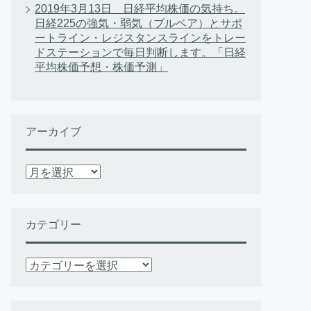
2019年3月13日 日経平均株価の気持ち。
日経225の強気・弱気（ブルベア）とサポ
ートライン・レジスタンスラインをトレー
ドステーションで毎日判断します。「日経
平均株価予想・株価予測」
アーカイブ
ア
ー
カ
イ
カテゴリー
ブ
カ
テ
ゴ
リ